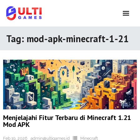
Skip
to
content
Tag:
mod-apk-minecraft-1-21
Menjelajahi Fitur Terbaru di Minecraft 1.21
Mod APK
Feb 19, 2026
admin@ultigames.id
Minecraft