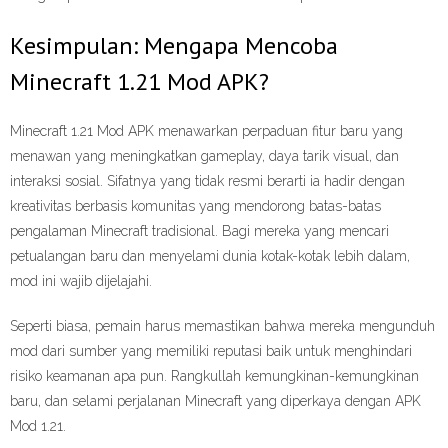
Kesimpulan: Mengapa Mencoba
Minecraft 1.21 Mod APK?
Minecraft 1.21 Mod APK menawarkan perpaduan fitur baru yang
menawan yang meningkatkan gameplay, daya tarik visual, dan
interaksi sosial. Sifatnya yang tidak resmi berarti ia hadir dengan
kreativitas berbasis komunitas yang mendorong batas-batas
pengalaman Minecraft tradisional. Bagi mereka yang mencari
petualangan baru dan menyelami dunia kotak-kotak lebih dalam,
mod ini wajib dijelajahi.
Seperti biasa, pemain harus memastikan bahwa mereka mengunduh
mod dari sumber yang memiliki reputasi baik untuk menghindari
risiko keamanan apa pun. Rangkullah kemungkinan-kemungkinan
baru, dan selami perjalanan Minecraft yang diperkaya dengan APK
Mod 1.21.