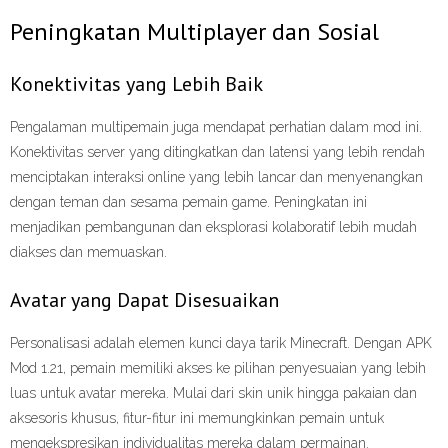
Peningkatan Multiplayer dan Sosial
Konektivitas yang Lebih Baik
Pengalaman multipemain juga mendapat perhatian dalam mod ini.
Konektivitas server yang ditingkatkan dan latensi yang lebih rendah
menciptakan interaksi online yang lebih lancar dan menyenangkan
dengan teman dan sesama pemain game. Peningkatan ini
menjadikan pembangunan dan eksplorasi kolaboratif lebih mudah
diakses dan memuaskan.
Avatar yang Dapat Disesuaikan
Personalisasi adalah elemen kunci daya tarik Minecraft. Dengan APK
Mod 1.21, pemain memiliki akses ke pilihan penyesuaian yang lebih
luas untuk avatar mereka. Mulai dari skin unik hingga pakaian dan
aksesoris khusus, fitur-fitur ini memungkinkan pemain untuk
mengekspresikan individualitas mereka dalam permainan.