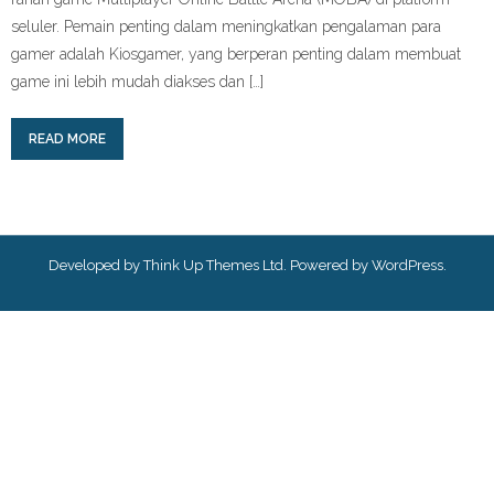
seluler. Pemain penting dalam meningkatkan pengalaman para
gamer adalah Kiosgamer, yang berperan penting dalam membuat
game ini lebih mudah diakses dan […]
READ MORE
Developed by
Think Up Themes Ltd
. Powered by
WordPress
.