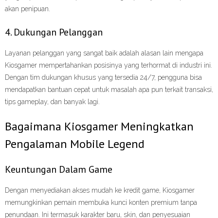
akan penipuan.
4. Dukungan Pelanggan
Layanan pelanggan yang sangat baik adalah alasan lain mengapa
Kiosgamer mempertahankan posisinya yang terhormat di industri ini.
Dengan tim dukungan khusus yang tersedia 24/7, pengguna bisa
mendapatkan bantuan cepat untuk masalah apa pun terkait transaksi,
tips gameplay, dan banyak lagi.
Bagaimana Kiosgamer Meningkatkan
Pengalaman Mobile Legend
Keuntungan Dalam Game
Dengan menyediakan akses mudah ke kredit game, Kiosgamer
memungkinkan pemain membuka kunci konten premium tanpa
penundaan. Ini termasuk karakter baru, skin, dan penyesuaian