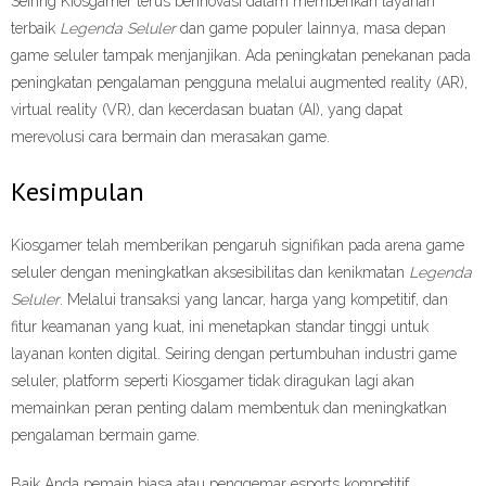
Seiring Kiosgamer terus berinovasi dalam memberikan layanan
terbaik
Legenda Seluler
dan game populer lainnya, masa depan
game seluler tampak menjanjikan. Ada peningkatan penekanan pada
peningkatan pengalaman pengguna melalui augmented reality (AR),
virtual reality (VR), dan kecerdasan buatan (AI), yang dapat
merevolusi cara bermain dan merasakan game.
Kesimpulan
Kiosgamer telah memberikan pengaruh signifikan pada arena game
seluler dengan meningkatkan aksesibilitas dan kenikmatan
Legenda
Seluler
. Melalui transaksi yang lancar, harga yang kompetitif, dan
fitur keamanan yang kuat, ini menetapkan standar tinggi untuk
layanan konten digital. Seiring dengan pertumbuhan industri game
seluler, platform seperti Kiosgamer tidak diragukan lagi akan
memainkan peran penting dalam membentuk dan meningkatkan
pengalaman bermain game.
Baik Anda pemain biasa atau penggemar esports kompetitif,