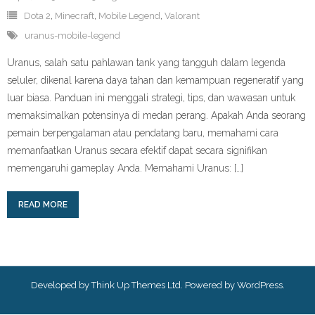
Dota 2
,
Minecraft
,
Mobile Legend
,
Valorant
uranus-mobile-legend
Uranus, salah satu pahlawan tank yang tangguh dalam legenda
seluler, dikenal karena daya tahan dan kemampuan regeneratif yang
luar biasa. Panduan ini menggali strategi, tips, dan wawasan untuk
memaksimalkan potensinya di medan perang. Apakah Anda seorang
pemain berpengalaman atau pendatang baru, memahami cara
memanfaatkan Uranus secara efektif dapat secara signifikan
memengaruhi gameplay Anda. Memahami Uranus: […]
READ MORE
Developed by
Think Up Themes Ltd
. Powered by
WordPress
.