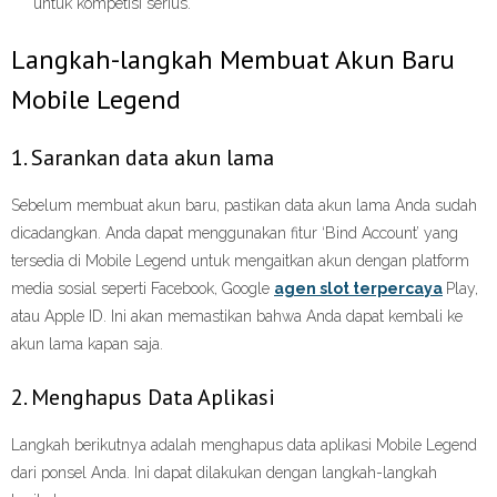
untuk kompetisi serius.
Langkah-langkah Membuat Akun Baru
Mobile Legend
1. Sarankan data akun lama
Sebelum membuat akun baru, pastikan data akun lama Anda sudah
dicadangkan. Anda dapat menggunakan fitur ‘Bind Account’ yang
tersedia di Mobile Legend untuk mengaitkan akun dengan platform
media sosial seperti Facebook, Google
agen slot terpercaya
Play,
atau Apple ID. Ini akan memastikan bahwa Anda dapat kembali ke
akun lama kapan saja.
2. Menghapus Data Aplikasi
Langkah berikutnya adalah menghapus data aplikasi Mobile Legend
dari ponsel Anda. Ini dapat dilakukan dengan langkah-langkah