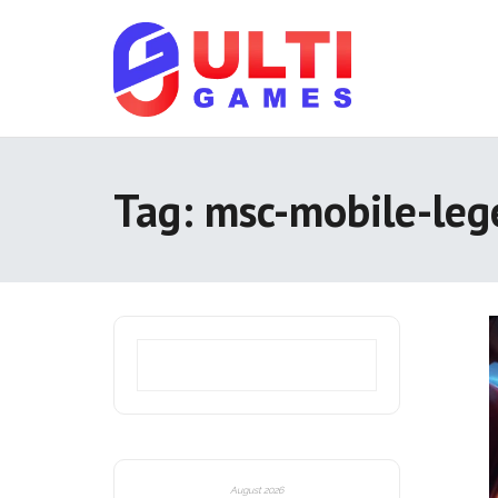
Skip
to
content
Tag:
msc-mobile-leg
August 2026