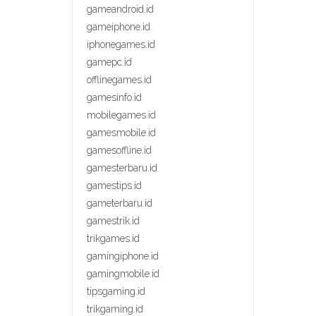
gameandroid.id
gameiphone.id
iphonegames.id
gamepc.id
offlinegames.id
gamesinfo.id
mobilegames.id
gamesmobile.id
gamesoffline.id
gamesterbaru.id
gamestips.id
gameterbaru.id
gamestrik.id
trikgames.id
gamingiphone.id
gamingmobile.id
tipsgaming.id
trikgaming.id