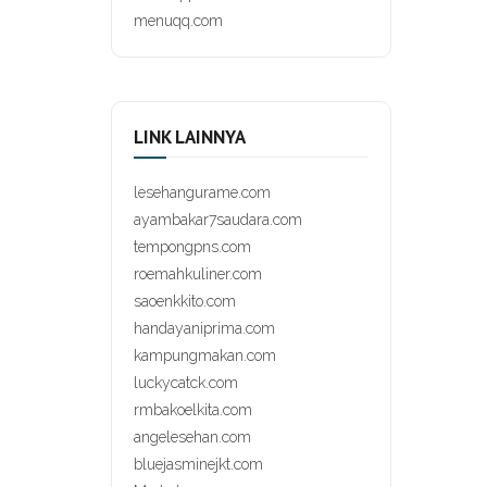
menuqq.com
LINK LAINNYA
lesehangurame.com
ayambakar7saudara.com
tempongpns.com
roemahkuliner.com
saoenkkito.com
handayaniprima.com
kampungmakan.com
luckycatck.com
rmbakoelkita.com
angelesehan.com
bluejasminejkt.com