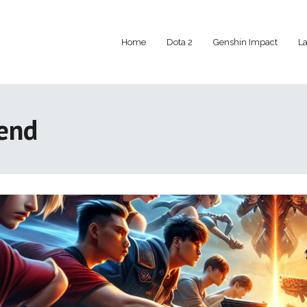
Home
Dota 2
Genshin Impact
La
end