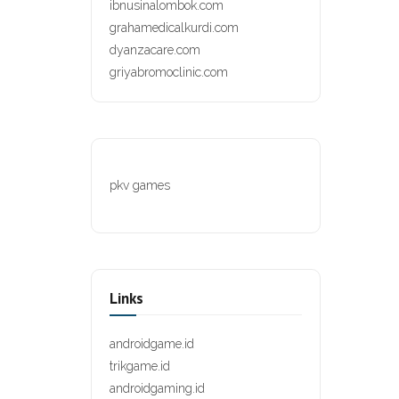
ibnusinalombok.com
grahamedicalkurdi.com
dyanzacare.com
griyabromoclinic.com
pkv games
Links
androidgame.id
trikgame.id
androidgaming.id