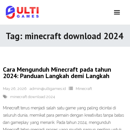
Skip
to
content
Tag:
minecraft download 2024
Cara Mengunduh Minecraft pada tahun
2024: Panduan Langkah demi Langkah
May 26, 2026
admin@ultigames.id
Minecraft
minecraft download 2024
Minecraft terus menjadi salah satu game yang paling dicintai di
seluruh dunia, memikat para pemain dengan kreativitas tanpa batas
dan gameplay yang menarik. Pada tahun 2024, mengunduh
Minecraft tetap menjadi proses yang mudah namun penting untuk