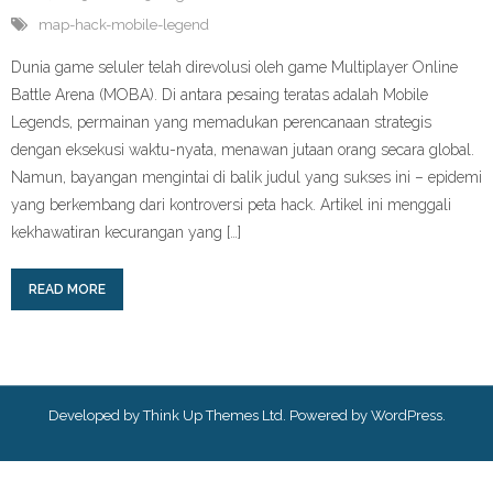
map-hack-mobile-legend
Dunia game seluler telah direvolusi oleh game Multiplayer Online
Battle Arena (MOBA). Di antara pesaing teratas adalah Mobile
Legends, permainan yang memadukan perencanaan strategis
dengan eksekusi waktu-nyata, menawan jutaan orang secara global.
Namun, bayangan mengintai di balik judul yang sukses ini – epidemi
yang berkembang dari kontroversi peta hack. Artikel ini menggali
kekhawatiran kecurangan yang […]
READ MORE
Developed by
Think Up Themes Ltd
. Powered by
WordPress
.