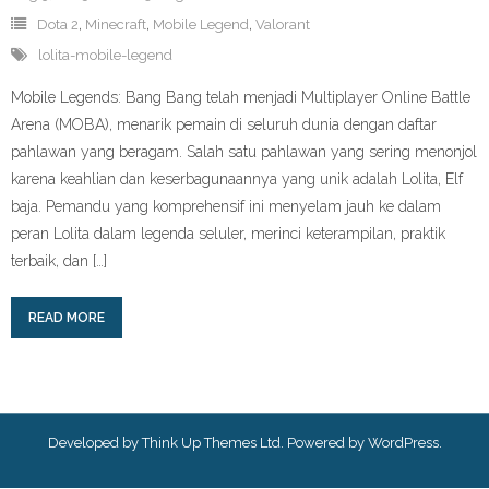
Dota 2
,
Minecraft
,
Mobile Legend
,
Valorant
lolita-mobile-legend
Mobile Legends: Bang Bang telah menjadi Multiplayer Online Battle
Arena (MOBA), menarik pemain di seluruh dunia dengan daftar
pahlawan yang beragam. Salah satu pahlawan yang sering menonjol
karena keahlian dan keserbagunaannya yang unik adalah Lolita, Elf
baja. Pemandu yang komprehensif ini menyelam jauh ke dalam
peran Lolita dalam legenda seluler, merinci keterampilan, praktik
terbaik, dan […]
READ MORE
Developed by
Think Up Themes Ltd
. Powered by
WordPress
.