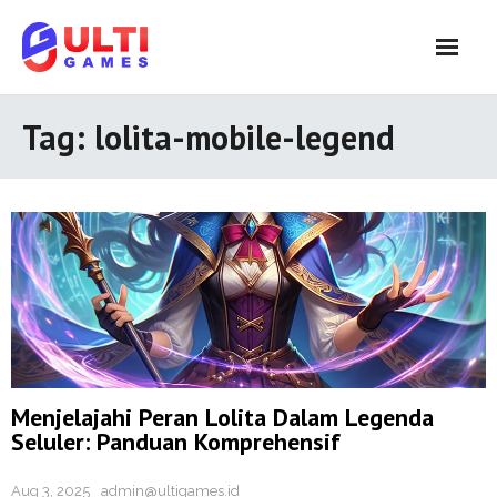
Skip
to
content
Tag:
lolita-mobile-legend
Menjelajahi Peran Lolita Dalam Legenda
Seluler: Panduan Komprehensif
Aug 3, 2025
admin@ultigames.id