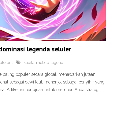
dominasi legenda seluler
alorant
kadita-mobile-legend
paling populer secara global, menawarkan jutaan
kenal sebagai dewi laut, menonjol sebagai penyihir yang
a. Artikel ini bertujuan untuk memberi Anda strategi