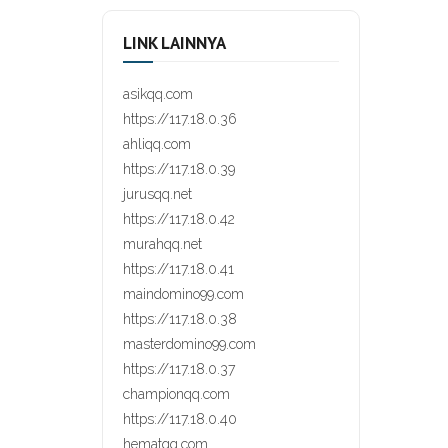
LINK LAINNYA
asikqq.com
https://117.18.0.36
ahliqq.com
https://117.18.0.39
jurusqq.net
https://117.18.0.42
murahqq.net
https://117.18.0.41
maindomino99.com
https://117.18.0.38
masterdomino99.com
https://117.18.0.37
championqq.com
https://117.18.0.40
hematqq.com