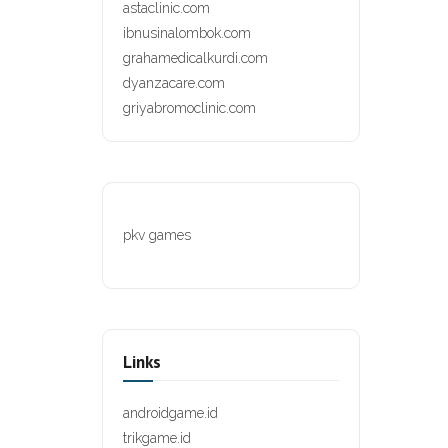
astaclinic.com
ibnusinalombok.com
grahamedicalkurdi.com
dyanzacare.com
griyabromoclinic.com
pkv games
Links
androidgame.id
trikgame.id