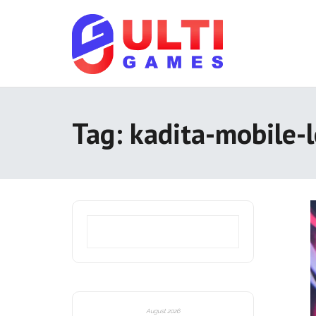
Skip
to
content
Tag:
kadita-mobile-
August 2026