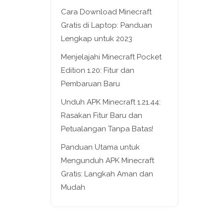
Cara Download Minecraft
Gratis di Laptop: Panduan
Lengkap untuk 2023
Menjelajahi Minecraft Pocket
Edition 1.20: Fitur dan
Pembaruan Baru
Unduh APK Minecraft 1.21.44:
Rasakan Fitur Baru dan
Petualangan Tanpa Batas!
Panduan Utama untuk
Mengunduh APK Minecraft
Gratis: Langkah Aman dan
Mudah