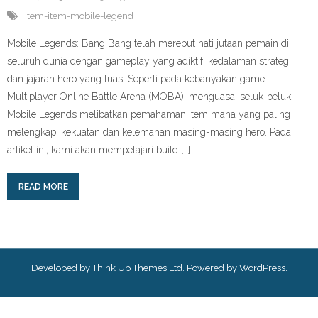
item-item-mobile-legend
Mobile Legends: Bang Bang telah merebut hati jutaan pemain di
seluruh dunia dengan gameplay yang adiktif, kedalaman strategi,
dan jajaran hero yang luas. Seperti pada kebanyakan game
Multiplayer Online Battle Arena (MOBA), menguasai seluk-beluk
Mobile Legends melibatkan pemahaman item mana yang paling
melengkapi kekuatan dan kelemahan masing-masing hero. Pada
artikel ini, kami akan mempelajari build […]
READ MORE
Developed by
Think Up Themes Ltd
. Powered by
WordPress
.