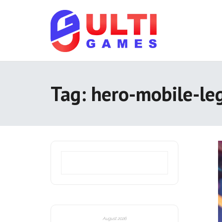
Skip
to
content
Tag:
hero-mobile-le
August 2026