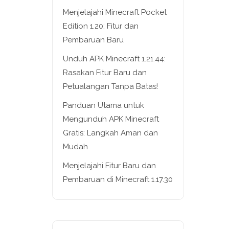
Menjelajahi Minecraft Pocket
Edition 1.20: Fitur dan
Pembaruan Baru
Unduh APK Minecraft 1.21.44:
Rasakan Fitur Baru dan
Petualangan Tanpa Batas!
Panduan Utama untuk
Mengunduh APK Minecraft
Gratis: Langkah Aman dan
Mudah
Menjelajahi Fitur Baru dan
Pembaruan di Minecraft 1.17.30