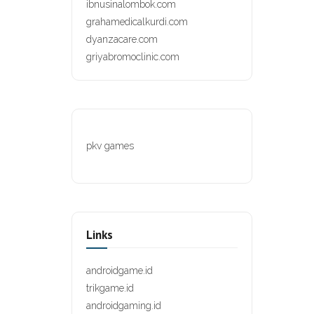
ibnusinalombok.com
grahamedicalkurdi.com
dyanzacare.com
griyabromoclinic.com
pkv games
Links
androidgame.id
trikgame.id
androidgaming.id