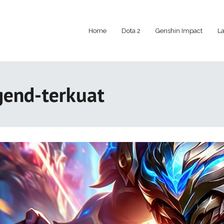
Home
Dota 2
Genshin Impact
La
gend-terkuat