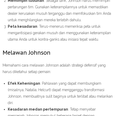
Memimpin tuduhan
: Sebagai tank, Johnson harus memimpin
pertarungan tim. Gunakan keterampilannya untuk memastikan
dealer kerusakan musuh terganggu dan memfokuskan tim Anda
untuk menghilangkan mereka terlebih dahulu.
Peta kesadaran
: Terus-menerus memeriksa peta untuk
mengantisipasi gerakan musuh dan menggunakan keterampilan
utama Anda untuk kontra-ganks atau inisiasi tepat waktu.
Melawan Johnson
Memahami cara melawan Johnson adalah strategi defensif yang
harus diketahui setiap pemain:
Efek Keheningan
: Pahlawan yang dapat membungkam
(misalnya, Natalia, Helcurt) dapat mengganggu transformasi
Johnson, membuatnya sulit baginya untuk terlibat atau melarikan
diri.
Kesadaran medan pertempuran
: Tetap menyebar
mencegah Johnson memukul beberapa target dengan