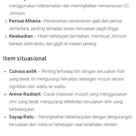
menggunakan keterampilan dan meningkatkan kemampuan CC
Johnson.
Perisai Athena
-Menawarkan perlawanan ajaib dan perisai
sementara, penting terhadap lawan kerusakan pagik tinggi.
Keabadian
– Hibah kehidupan tambahan, membuat Johnson
bahkan lebih tanky dan gigih di medan perang.
Item situasional
Cuirass antik
– Penting terhadap tim dengan kerusakan fisik
yang berat. Ini mengurangi kekuatan serangan musuh secara
signifikan dari waktu ke waktu.
Armor Radiant
-Cocok melawan musuh yang menggunakan
sihir yang berat, mengurangi efektivitas kerusakan sihir yang
berkelanjutan.
Sayap Ratu
– Meningkatkan keberlanjutan dengan pengurangan
kerusakan dan mencuri kehidupan saat kesehatan rendah.