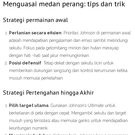
Menguasai medan perang: tips dan trik
Strategi permainan awal
Pertanian secara efisien
: Prioritas Johnson di permainan awal
adalah mendapatkan pengalaman dan emas sambil melindungi
sekutu. Fokus pada gelombang minion dan hutan merayap
dengan hati -hati saat jalur memungkinkan.
Posisi defensif
: Tetap dekat dengan sekutu licin untuk
memberikan dukungan langsung dan kontrol kerumunan ketika
musuh memulai perkelahian.
Strategi Pertengahan hingga Akhir
Pilih target utama
: Gunakan Johnson’s Ultimate untuk
berkeliaran di peta dengan cepat. Mengambil sekutu dan target
musuh yang terisolasi atau memulai ganks untuk mendapatkan
keuntungan numerik.