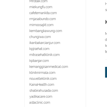
Mrobak.com
H
miekungfu.com
s
cafetemankita.com
rmjasabundo.com
mimoosajkt.com
kembangkawung.com
M
chungiwa.com
d
ikanbakarcianjur.com
k
kpjisehat.com
t
mitrasehatklinik.com
kpbanjar.com
kemanggisanmedical.com
kliniknirmala.com
nouvelleklinik.com
KainaHealth.com
shabirahusada.com
yadikacare.com
astaclinic.com