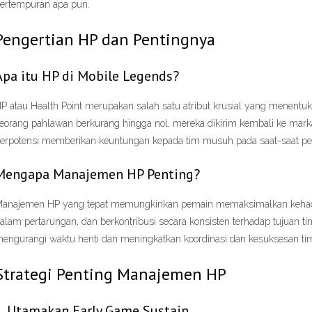
ertempuran apa pun.
Pengertian HP dan Pentingnya
Apa itu HP di Mobile Legends?
P atau Health Point merupakan salah satu atribut krusial yang menentu
eorang pahlawan berkurang hingga nol, mereka dikirim kembali ke mark
erpotensi memberikan keuntungan kepada tim musuh pada saat-saat pe
Mengapa Manajemen HP Penting?
anajemen HP yang tepat memungkinkan pemain memaksimalkan kehadiran
alam pertarungan, dan berkontribusi secara konsisten terhadap tujuan t
engurangi waktu henti dan meningkatkan koordinasi dan kesuksesan tim
Strategi Penting Manajemen HP
1. Utamakan Early Game Sustain