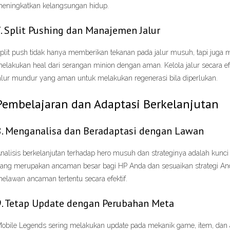
eningkatkan kelangsungan hidup.
7. Split Pushing dan Manajemen Jalur
plit push tidak hanya memberikan tekanan pada jalur musuh, tapi juga
elakukan heal dari serangan minion dengan aman. Kelola jalur secara e
alur mundur yang aman untuk melakukan regenerasi bila diperlukan.
Pembelajaran dan Adaptasi Berkelanjutan
8. Menganalisa dan Beradaptasi dengan Lawan
nalisis berkelanjutan terhadap hero musuh dan strateginya adalah ku
ang merupakan ancaman besar bagi HP Anda dan sesuaikan strategi And
elawan ancaman tertentu secara efektif.
9. Tetap Update dengan Perubahan Meta
obile Legends sering melakukan update pada mekanik game, item, da