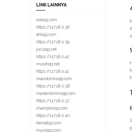
LINK LAINNYA
asikqq.com
K
https://117.18.0.36
A
ahliqq.com
s
https://117.18.0.39
jurusqq.net
https://117.18.0.42
H
murahqq.net
k
https://117.18.0.41
t
maindomino99.com
https://117.18.0.38
masterdomino99.com
https://117.18.0.37
championqq.com
https://117.18.0.40
S
hematqq.com
p
murniqq.com