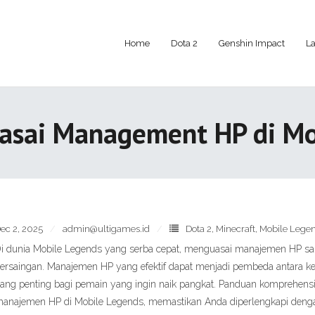
Home
Dota 2
Genshin Impact
La
uasai Management HP di Mo
ec 2, 2025
admin@ultigames.id
Dota 2
,
Minecraft
,
Mobile Lege
i dunia Mobile Legends yang serba cepat, menguasai manajemen HP sa
ersaingan. Manajemen HP yang efektif dapat menjadi pembeda antara 
ang penting bagi pemain yang ingin naik pangkat. Panduan komprehensif
anajemen HP di Mobile Legends, memastikan Anda diperlengkapi den