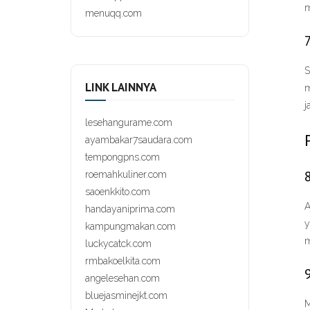
m
menuqq.com
S
LINK LAINNYA
m
j
lesehangurame.com
ayambakar7saudara.com
tempongpns.com
roemahkuliner.com
saoenkkito.com
A
handayaniprima.com
y
kampungmakan.com
m
luckycatck.com
rmbakoelkita.com
angelesehan.com
bluejasminejkt.com
M