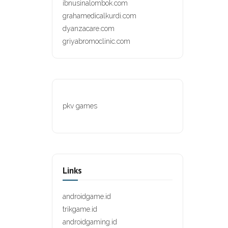
ibnusinalombok.com
grahamedicalkurdi.com
dyanzacare.com
griyabromoclinic.com
pkv games
Links
androidgame.id
trikgame.id
androidgaming.id