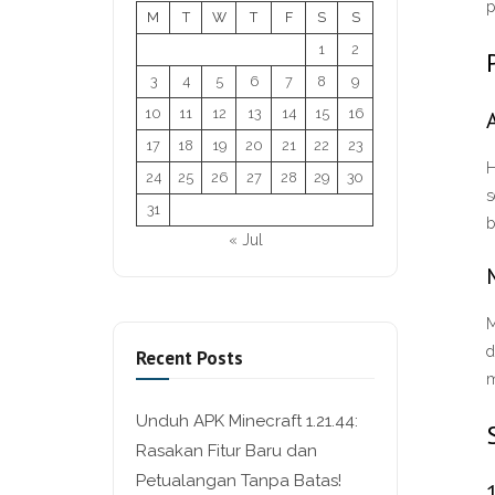
p
M
T
W
T
F
S
S
1
2
3
4
5
6
7
8
9
10
11
12
13
14
15
16
17
18
19
20
21
22
23
H
24
25
26
27
28
29
30
s
31
b
« Jul
M
d
Recent Posts
m
Unduh APK Minecraft 1.21.44:
Rasakan Fitur Baru dan
Petualangan Tanpa Batas!