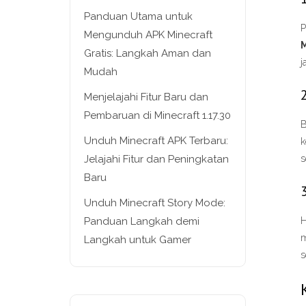
Panduan Utama untuk
P
Mengunduh APK Minecraft
M
Gratis: Langkah Aman dan
j
Mudah
Menjelajahi Fitur Baru dan
Pembaruan di Minecraft 1.17.30
B
Unduh Minecraft APK Terbaru:
k
Jelajahi Fitur dan Peningkatan
s
Baru
Unduh Minecraft Story Mode:
Panduan Langkah demi
H
m
Langkah untuk Gamer
s