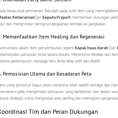
ada tahap awal permainan, fokuslah pada build item yang meningkatkan
asker Keberanian
Dan
Sepatu Prajurit
memberikan dukungan pentin
alur dan menghindari seringnya perjalanan kembali ke pangkalan.
2. Memanfaatkan Item Healing dan Regenerasi
erinvestasi dalam item penyembuhan seperti
Kapak haus darah
Dan
eberlanjutan pahlawan Anda secara drastis. Mekanisme lifesteal dari i
elama pertempuran, menjaga hero Anda tetap aktif dan efektif.
3. Pemosisian Utama dan Kesadaran Peta
ero yang posisinya bagus akan menerima lebih sedikit damage dan menge
emahami peta, menghindari perluasan yang berlebihan, dan selalu wa
ecara strategis untuk mengawasi area penting dan merespons pergerak
Koordinasi Tim dan Peran Dukungan