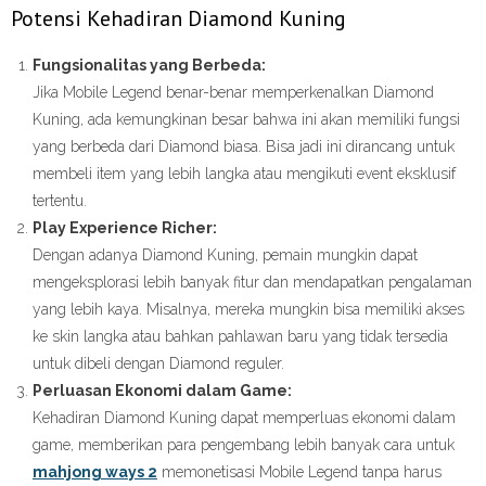
Potensi Kehadiran Diamond Kuning
Fungsionalitas yang Berbeda:
Jika Mobile Legend benar-benar memperkenalkan Diamond
Kuning, ada kemungkinan besar bahwa ini akan memiliki fungsi
yang berbeda dari Diamond biasa. Bisa jadi ini dirancang untuk
membeli item yang lebih langka atau mengikuti event eksklusif
tertentu.
Play Experience Richer:
Dengan adanya Diamond Kuning, pemain mungkin dapat
mengeksplorasi lebih banyak fitur dan mendapatkan pengalaman
yang lebih kaya. Misalnya, mereka mungkin bisa memiliki akses
ke skin langka atau bahkan pahlawan baru yang tidak tersedia
untuk dibeli dengan Diamond reguler.
Perluasan Ekonomi dalam Game:
Kehadiran Diamond Kuning dapat memperluas ekonomi dalam
game, memberikan para pengembang lebih banyak cara untuk
mahjong ways 2
memonetisasi Mobile Legend tanpa harus