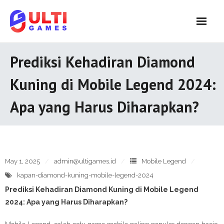
Skip
to
content
Prediksi Kehadiran Diamond
Kuning di Mobile Legend 2024:
Apa yang Harus Diharapkan?
May 1, 2025
admin@ultigames.id
Mobile Legend
kapan-diamond-kuning-mobile-legend-2024
Prediksi Kehadiran Diamond Kuning di Mobile Legend
2024: Apa yang Harus Diharapkan?