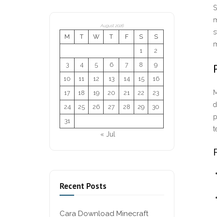
S
m
August 2026
s
M
T
W
T
F
S
S
m
1
2
3
4
5
6
7
8
9
10
11
12
13
14
15
16
M
17
18
19
20
21
22
23
d
24
25
26
27
28
29
30
p
31
t
« Jul
Recent Posts
Cara Download Minecraft