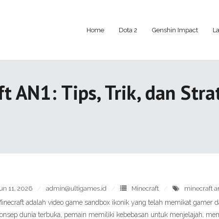
Home
Dota 2
Genshin Impact
La
t AN1: Tips, Trik, dan Stra
un 11, 2026
admin@ultigames.id
Minecraft
minecraft a
inecraft adalah video game sandbox ikonik yang telah memikat gamer dar
onsep dunia terbuka, pemain memiliki kebebasan untuk menjelajah, mem