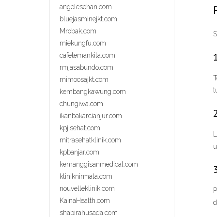
angelesehan.com
bluejasminejkt.com
Mrobak.com
S
miekungfu.com
cafetemankita.com
rmjasabundo.com
T
mimoosajkt.com
t
kembangkawung.com
chungiwa.com
ikanbakarcianjur.com
kpjisehat.com
L
mitrasehatklinik.com
u
kpbanjar.com
kemanggisanmedical.com
kliniknirmala.com
nouvelleklinik.com
P
KainaHealth.com
d
shabirahusada.com