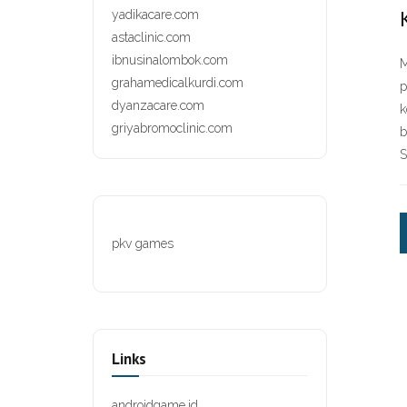
yadikacare.com
astaclinic.com
ibnusinalombok.com
M
grahamedicalkurdi.com
p
dyanzacare.com
k
griyabromoclinic.com
b
S
pkv games
Links
androidgame.id