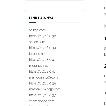
B
w
LINK LAINNYA
asikqq.com
https://117.18.0.36
ahliqq.com
https://117.18.0.39
S
jurusqq.net
b
https://117.18.0.42
murahqq.net
https://117.18.0.41
B
maindomino99.com
y
https://117.18.0.38
masterdomino99.com
https://117.18.0.37
championqq.com
L