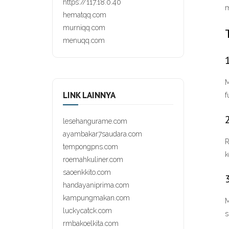
https://117.18.0.40
m
hematqq.com
murniqq.com
menuqq.com
M
LINK LAINNYA
f
lesehangurame.com
ayambakar7saudara.com
R
tempongpns.com
k
roemahkuliner.com
saoenkkito.com
handayaniprima.com
kampungmakan.com
M
luckycatck.com
s
rmbakoelkita.com