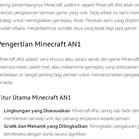
eiring berkembangnya Minecraft, platform seperti Minecraft AN1 telah m
encari pengalaman bermain game yang unik. Pada artikel ini, kami mempe
trategi untuk meningkatkan gameplay Anda. Panduan kami yang dioptima
udah dibaca, menjadikannya sumber daya yang tepat bagi para gamer.
Pengertian Minecraft AN1
inecraft AN1 adalah versi khusus atau variasi server dari game Minecraft
isempurnakan, paket mod, atau mekanisme gameplay yang disesuaikan
erbedaan ini sangat penting bagi pemain untuk memaksimalkan pengal
ersedia.
Fitur Utama Minecraft AN1
Lingkungan yang Disesuaikan
: Minecraft AN1 sering kali hadir de
memberikan lanskap unik dan peluang eksplorasi kepada pemain.
Grafik dan Mekanik yang Ditingkatkan
: Peningkatan pengaturan
berinteraksi dengan dunia secara signifikan.