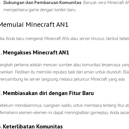
Dukungan dan Pembaruan Komunitas
: Banyak versi Minecraft A
memperbarui game dengan konten baru.
Memulai Minecraft AN1
ika Anda baru mengenal Minecraft AN1 atau server khusus, berikut beb
1.
Mengakses Minecraft AN1
angkah pertama adalah mencari sumber atau komunitas terpercaya yan
ainkan. Pastikan itu memiliki reputasi baik dan aman untuk diunduh. 
enyambung ke server langsung melalui peluncur Minecraft yang ada.
2.
Membiasakan diri dengan Fitur Baru
ebelum mendalaminya, luangkan waktu untuk membaca tentang fitur at
emahami elemen-elemen ini dapat meningkatkan gameplay Anda secara
3.
Keterlibatan Komunitas