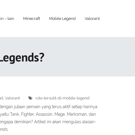
in – lain
Minecraft
Mobile Legend
Valorant
 Legends?
nd
,
Valorant
role-tersulit-di-mobile-legend
ngan jutaan pemain yang terus aktif setiap harinya.
 yaitu Tank, Fighter, Assassin, Mage, Marksman, dan
Mengapa demikian? Artikel ini akan mengulas alasan-
ends.