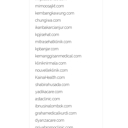
mimoosajkt.com
kembangkawung.com
chungiwa.com
ikanbakarcianjur.com
kpjisehat.com
mitrasehatklinik.com
kpbanjar.com
kemanggisanmedical.com
kliniknirmala.com
nouvelleklinik.com
KainaHealth.com
shabirahusada.com
yadikacare.com
astaclinic.com
ibnusinalombok.com
grahamedicalkurdi.com
dyanzacare.com
griyabromoclinic.com