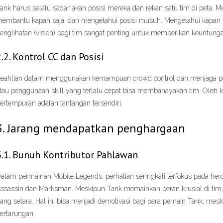
ank harus selalu sadar akan posisi mereka dan rekan satu tim di peta. M
embantu kapan saja, dan mengetahui posisi musuh. Mengetahui kapan 
englihatan (vision) bagi tim sangat penting untuk memberikan keuntungan
2.2. Kontrol CC dan Posisi
eahlian dalam menggunakan kemampuan crowd control dan menjaga posis
tau penggunaan skill yang terlalu cepat bisa membahayakan tim. Oleh ka
ertempuran adalah tantangan tersendiri.
3. Jarang mendapatkan penghargaan
3.1. Bunuh Kontributor Pahlawan
alam permainan Mobile Legends, perhatian seringkali terfokus pada hero 
ssassin dan Marksman. Meskipun Tank memainkan peran krusial di tim, 
ang setara. Hal ini bisa menjadi demotivasi bagi para pemain Tank, me
ertarungan.