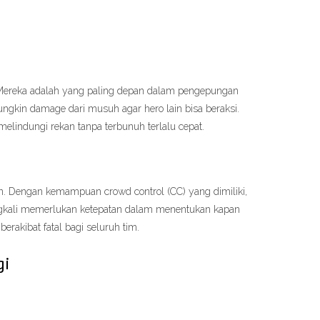
 Mereka adalah yang paling depan dalam pengepungan
gkin damage dari musuh agar hero lain bisa beraksi.
elindungi rekan tanpa terbunuh terlalu cepat.
an. Dengan kemampuan crowd control (CC) yang dimiliki,
ingkali memerlukan ketepatan dalam menentukan kapan
erakibat fatal bagi seluruh tim.
gi