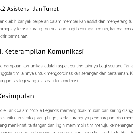
3.2. Asistensi dan Turret
ank lebih banyak berperan dalam memberikan assist dan menyerang tur
ameplay terasa kurang memuaskan bagi beberapa pemain, karena pencapa
khir permainan.
4. Keterampilan Komunikasi
emampuan komunikasi adalah aspek penting lainnya bagi seorang Tank.
nggota tim lainnya untuk mengoordinasikan serangan dan pertahanan. K
engan strategi yang jelas dan terkoordinasi.
Kesimpulan
ole Tank dalam Mobile Legends memang tidak mudah dan sering diangga
ekanik dan strategi yang tinggi, serta kurangnya penghargaan bisa me
ang menikmati tantangan dan ingin memimpin tim menuju kemenangan
enjadi sosok yang berpengaruh dengan cara yang tidak selalu terlihat di