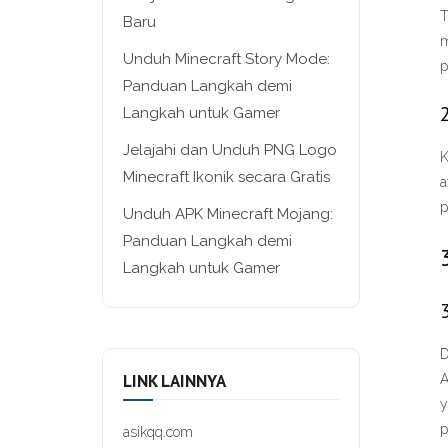
T
Baru
m
Unduh Minecraft Story Mode:
p
Panduan Langkah demi
Langkah untuk Gamer
Jelajahi dan Unduh PNG Logo
K
Minecraft Ikonik secara Gratis
a
p
Unduh APK Minecraft Mojang:
Panduan Langkah demi
Langkah untuk Gamer
D
LINK LAINNYA
A
y
p
asikqq.com