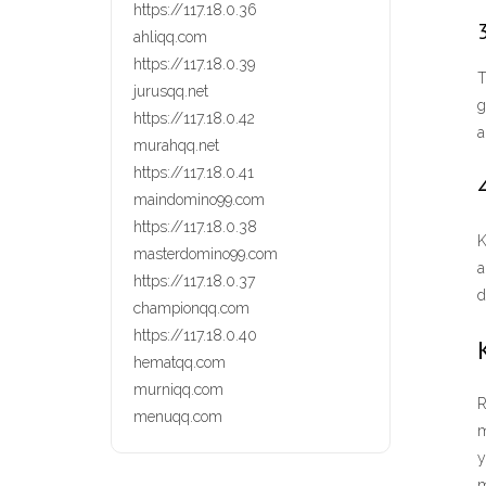
https://117.18.0.36
ahliqq.com
https://117.18.0.39
T
jurusqq.net
g
https://117.18.0.42
a
murahqq.net
https://117.18.0.41
maindomino99.com
https://117.18.0.38
K
masterdomino99.com
a
https://117.18.0.37
d
championqq.com
https://117.18.0.40
hematqq.com
murniqq.com
R
menuqq.com
m
y
m