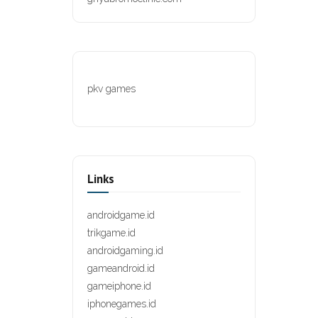
pkv games
Links
androidgame.id
trikgame.id
androidgaming.id
gameandroid.id
gameiphone.id
iphonegames.id