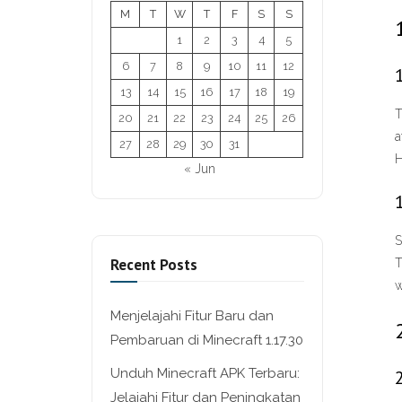
M
T
W
T
F
S
S
1
2
3
4
5
6
7
8
9
10
11
12
13
14
15
16
17
18
19
T
20
21
22
23
24
25
26
a
27
28
29
30
31
H
« Jun
S
Recent Posts
T
w
Menjelajahi Fitur Baru dan
Pembaruan di Minecraft 1.17.30
Unduh Minecraft APK Terbaru:
Jelajahi Fitur dan Peningkatan