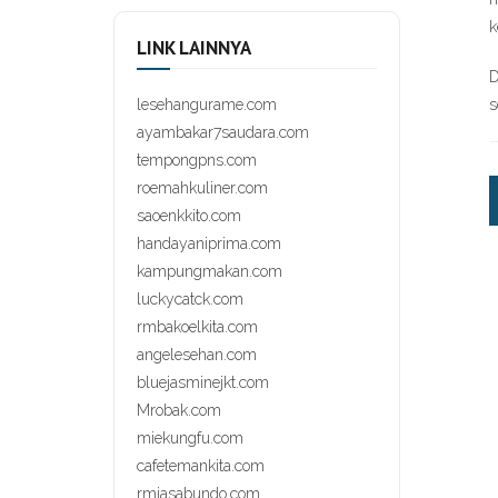
k
LINK LAINNYA
D
s
lesehangurame.com
ayambakar7saudara.com
tempongpns.com
roemahkuliner.com
saoenkkito.com
handayaniprima.com
kampungmakan.com
luckycatck.com
rmbakoelkita.com
angelesehan.com
bluejasminejkt.com
Mrobak.com
miekungfu.com
cafetemankita.com
rmjasabundo.com