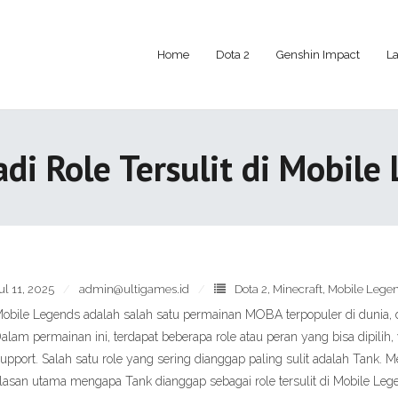
Home
Dota 2
Genshin Impact
La
i Role Tersulit di Mobile
ul 11, 2025
admin@ultigames.id
Dota 2
,
Minecraft
,
Mobile Lege
obile Legends adalah salah satu permainan MOBA terpopuler di dunia, de
alam permainan ini, terdapat beberapa role atau peran yang bisa dipilih,
upport. Salah satu role yang sering dianggap paling sulit adalah Tank. 
lasan utama mengapa Tank dianggap sebagai role tersulit di Mobile Leg