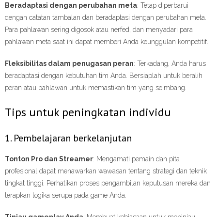
Beradaptasi dengan perubahan meta
: Tetap diperbarui
dengan catatan tambalan dan beradaptasi dengan perubahan meta.
Para pahlawan sering digosok atau nerfed, dan menyadari para
pahlawan meta saat ini dapat memberi Anda keunggulan kompetitif.
Fleksibilitas dalam penugasan peran
: Terkadang, Anda harus
beradaptasi dengan kebutuhan tim Anda. Bersiaplah untuk beralih
peran atau pahlawan untuk memastikan tim yang seimbang.
Tips untuk peningkatan individu
1. Pembelajaran berkelanjutan
Tonton Pro dan Streamer
: Mengamati pemain dan pita
profesional dapat menawarkan wawasan tentang strategi dan teknik
tingkat tinggi. Perhatikan proses pengambilan keputusan mereka dan
terapkan logika serupa pada game Anda.
Tinjau gameplay Anda
: Membuat kebiasaan untuk meninjau