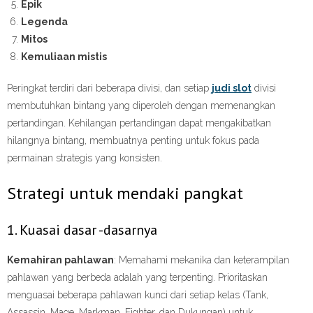
Epik
Legenda
Mitos
Kemuliaan mistis
Peringkat terdiri dari beberapa divisi, dan setiap
judi slot
divisi
membutuhkan bintang yang diperoleh dengan memenangkan
pertandingan. Kehilangan pertandingan dapat mengakibatkan
hilangnya bintang, membuatnya penting untuk fokus pada
permainan strategis yang konsisten.
Strategi untuk mendaki pangkat
1. Kuasai dasar -dasarnya
Kemahiran pahlawan
: Memahami mekanika dan keterampilan
pahlawan yang berbeda adalah yang terpenting. Prioritaskan
menguasai beberapa pahlawan kunci dari setiap kelas (Tank,
Assassin, Mage, Markman, Fighter, dan Dukungan) untuk