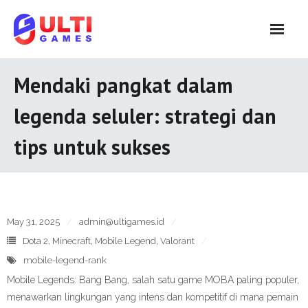
Skip
to
content
Mendaki pangkat dalam
legenda seluler: strategi dan
tips untuk sukses
May 31, 2025
admin@ultigames.id
Dota 2
,
Minecraft
,
Mobile Legend
,
Valorant
mobile-legend-rank
Mobile Legends: Bang Bang, salah satu game MOBA paling populer,
menawarkan lingkungan yang intens dan kompetitif di mana pemain