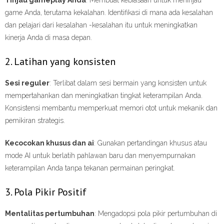
game Anda, terutama kekalahan. Identifikasi di mana ada kesalahan
dan pelajari dari kesalahan -kesalahan itu untuk meningkatkan
kinerja Anda di masa depan.
2. Latihan yang konsisten
Sesi reguler
: Terlibat dalam sesi bermain yang konsisten untuk
mempertahankan dan meningkatkan tingkat keterampilan Anda.
Konsistensi membantu memperkuat memori otot untuk mekanik dan
pemikiran strategis.
Kecocokan khusus dan ai
: Gunakan pertandingan khusus atau
mode AI untuk berlatih pahlawan baru dan menyempurnakan
keterampilan Anda tanpa tekanan permainan peringkat.
3. Pola Pikir Positif
Mentalitas pertumbuhan
: Mengadopsi pola pikir pertumbuhan di