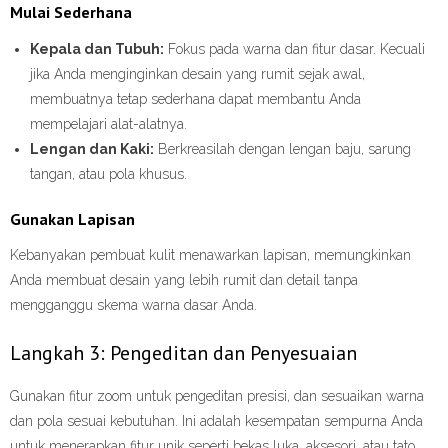
Mulai Sederhana
Kepala dan Tubuh:
Fokus pada warna dan fitur dasar. Kecuali
jika Anda menginginkan desain yang rumit sejak awal,
membuatnya tetap sederhana dapat membantu Anda
mempelajari alat-alatnya.
Lengan dan Kaki:
Berkreasilah dengan lengan baju, sarung
tangan, atau pola khusus.
Gunakan Lapisan
Kebanyakan pembuat kulit menawarkan lapisan, memungkinkan
Anda membuat desain yang lebih rumit dan detail tanpa
mengganggu skema warna dasar Anda.
Langkah 3: Pengeditan dan Penyesuaian
Gunakan fitur zoom untuk pengeditan presisi, dan sesuaikan warna
dan pola sesuai kebutuhan. Ini adalah kesempatan sempurna Anda
untuk menerapkan fitur unik seperti bekas luka, aksesori, atau tato.