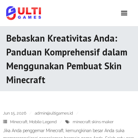
Skip
to
content
Bebaskan Kreativitas Anda:
Panduan Komprehensif dalam
Menggunakan Pembuat Skin
Minecraft
Jun 15, 2026
admin@ultigames.id
Minecraft
,
Mobile Legend
minecraft skins maker
Jika Anda penggemar Minecraft, kemungkinan besar Anda suka