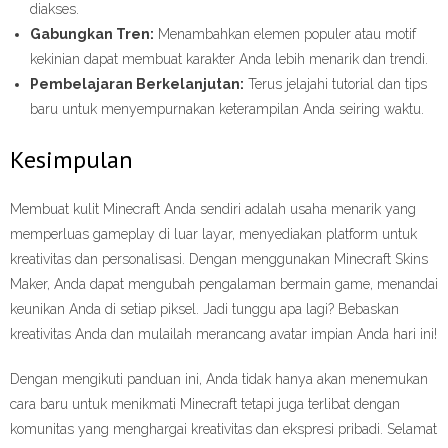
diakses.
Gabungkan Tren:
Menambahkan elemen populer atau motif
kekinian dapat membuat karakter Anda lebih menarik dan trendi.
Pembelajaran Berkelanjutan:
Terus jelajahi tutorial dan tips
baru untuk menyempurnakan keterampilan Anda seiring waktu.
Kesimpulan
Membuat kulit Minecraft Anda sendiri adalah usaha menarik yang
memperluas gameplay di luar layar, menyediakan platform untuk
kreativitas dan personalisasi. Dengan menggunakan Minecraft Skins
Maker, Anda dapat mengubah pengalaman bermain game, menandai
keunikan Anda di setiap piksel. Jadi tunggu apa lagi? Bebaskan
kreativitas Anda dan mulailah merancang avatar impian Anda hari ini!
Dengan mengikuti panduan ini, Anda tidak hanya akan menemukan
cara baru untuk menikmati Minecraft tetapi juga terlibat dengan
komunitas yang menghargai kreativitas dan ekspresi pribadi. Selamat