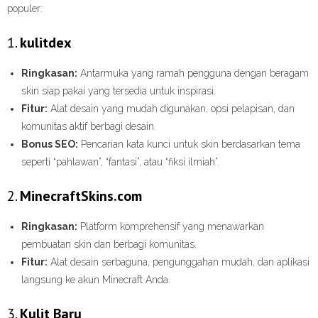
populer:
1.
kulitdex
Ringkasan:
Antarmuka yang ramah pengguna dengan beragam
skin siap pakai yang tersedia untuk inspirasi.
Fitur:
Alat desain yang mudah digunakan, opsi pelapisan, dan
komunitas aktif berbagi desain.
Bonus SEO:
Pencarian kata kunci untuk skin berdasarkan tema
seperti “pahlawan”, “fantasi”, atau “fiksi ilmiah”.
2.
MinecraftSkins.com
Ringkasan:
Platform komprehensif yang menawarkan
pembuatan skin dan berbagi komunitas.
Fitur:
Alat desain serbaguna, pengunggahan mudah, dan aplikasi
langsung ke akun Minecraft Anda.
3.
Kulit Baru