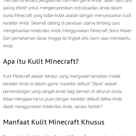
mempersonalisasi pengalaman bermain game Anda. Salah satu cara
paling efektif untuk mengekspresikan individualitas Anda dalam
dunia Minecraft yang kotak-kotak adalah dengan menyesuaikan kulit
karakter Anda. Selamat datang di panduan utama tentang cara
mengeluarkan kreativitas Anda menggunakan Minecraft Skins Maker.
Dari pemahaman dasar hingga tip tingkat ahli, kami siap membantu
Anda.
Apa itu Kulit Minecraft?
Kulit Minecraft adalah tekstur yang mengubah tampilan model
karakter Anda di dalam game. Karakter default “Steve” adalah
pemandangan yang sangat akrab bagi pemain di seluruh dunia,
tetapi mengapa harus puas dengan karakter default ketika Anda
dapat menggunakan kreativitas Anda, secara harfiah?
Manfaat Kulit Minecraft Khusus