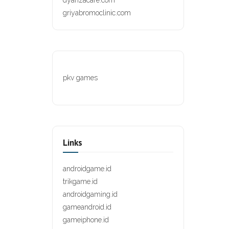
dyanzacare.com
griyabromoclinic.com
pkv games
Links
androidgame.id
trikgame.id
androidgaming.id
gameandroid.id
gameiphone.id