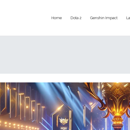
Home
Dota 2
Genshin Impact
La