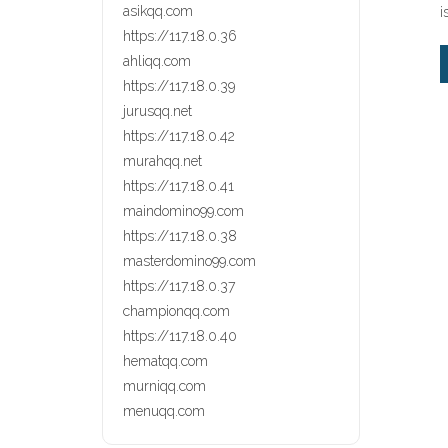
asikqq.com
i
https://117.18.0.36
ahliqq.com
https://117.18.0.39
jurusqq.net
https://117.18.0.42
murahqq.net
https://117.18.0.41
maindomino99.com
https://117.18.0.38
masterdomino99.com
https://117.18.0.37
championqq.com
https://117.18.0.40
hematqq.com
murniqq.com
menuqq.com