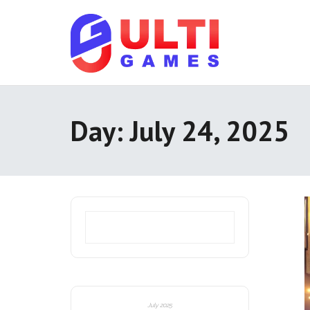
Skip
to
content
Day:
July 24, 2025
July 2025