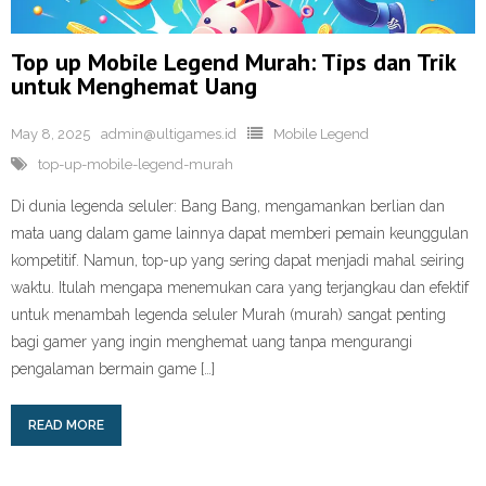
Top up Mobile Legend Murah: Tips dan Trik
untuk Menghemat Uang
May 8, 2025
admin@ultigames.id
Mobile Legend
top-up-mobile-legend-murah
Di dunia legenda seluler: Bang Bang, mengamankan berlian dan
mata uang dalam game lainnya dapat memberi pemain keunggulan
kompetitif. Namun, top-up yang sering dapat menjadi mahal seiring
waktu. Itulah mengapa menemukan cara yang terjangkau dan efektif
untuk menambah legenda seluler Murah (murah) sangat penting
bagi gamer yang ingin menghemat uang tanpa mengurangi
pengalaman bermain game […]
READ MORE