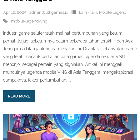
Apr 12, 2025
admin@ultigames.id
Lain - lain
,
Mobile Legend
mobile-legend-vng
Industri game seluler telah melihat pertumbuhan yang belum
pernah terjadi sebelumnya dalam beberapa tahun terakhir, dan Asia
Tenggara adalah jantung dari ledakan ini. Di antara kebanyakan game
yang telah menarik perhatian para gamer, legenda seluler VNG
menonjol sebagai pemain yang signifikan. Artikel ini menggali
munculnya legenda mobile VNG di Asia Tenggara, mengeksplorasi
dampaknya, faktor pertumbuhan, […]
READ MORE