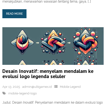
menakjubkan, menawarkan wawasan tentang tema, gaya, […]
READ MORE
Desain Inovatif: menyelam mendalam ke
evolusi logo legenda seluler
Apr 13, 2025
admin@ultigames.id
Mobile Legend
mobile-legend-logo
Judul: Desain Inovatif: Penyelaman mendalam ke dalam evolusi logo