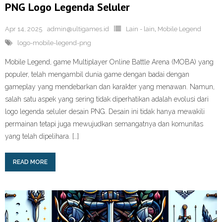
PNG Logo Legenda Seluler
Apr 14, 2025
admin@ultigames.id
Lain - lain
,
Mobile Legend
logo-mobile-legend-png
Mobile Legend, game Multiplayer Online Battle Arena (MOBA) yang
populer, telah mengambil dunia game dengan badai dengan
gameplay yang mendebarkan dan karakter yang menawan. Namun,
salah satu aspek yang sering tidak diperhatikan adalah evolusi dari
logo legenda seluler desain PNG. Desain ini tidak hanya mewakili
permainan tetapi juga mewujudkan semangatnya dan komunitas
yang telah dipelihara. […]
READ MORE