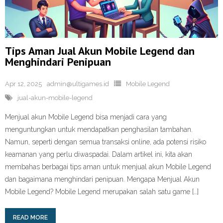
Tips Aman Jual Akun Mobile Legend dan
Menghindari Penipuan
Apr 12, 2025
admin@ultigames.id
Mobile Legend
jual-akun-mobile-legend
Menjual akun Mobile Legend bisa menjadi cara yang
menguntungkan untuk mendapatkan penghasilan tambahan.
Namun, seperti dengan semua transaksi online, ada potensi risiko
keamanan yang perlu diwaspadai. Dalam artikel ini, kita akan
membahas berbagai tips aman untuk menjual akun Mobile Legend
dan bagaimana menghindari penipuan. Mengapa Menjual Akun
Mobile Legend? Mobile Legend merupakan salah satu game […]
READ MORE