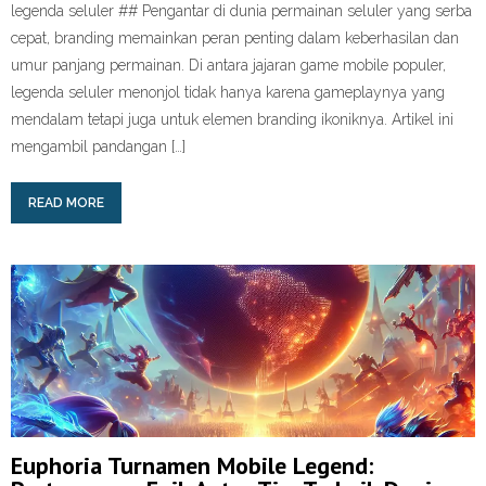
legenda seluler ## Pengantar di dunia permainan seluler yang serba
cepat, branding memainkan peran penting dalam keberhasilan dan
umur panjang permainan. Di antara jajaran game mobile populer,
legenda seluler menonjol tidak hanya karena gameplaynya yang
mendalam tetapi juga untuk elemen branding ikoniknya. Artikel ini
mengambil pandangan […]
READ MORE
Euphoria Turnamen Mobile Legend: