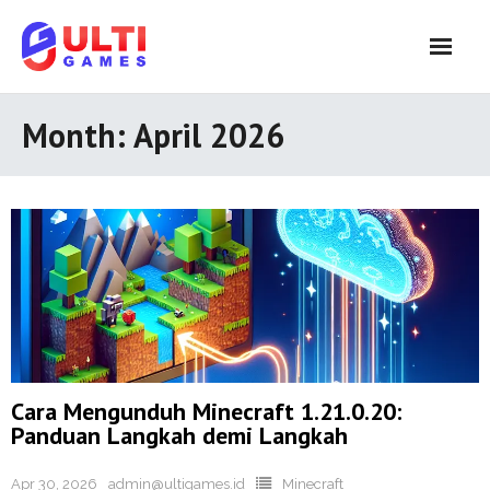
Skip
to
content
Month:
April 2026
Cara Mengunduh Minecraft 1.21.0.20:
Panduan Langkah demi Langkah
Apr 30, 2026
admin@ultigames.id
Minecraft